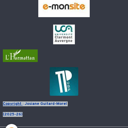
Copyright
: Josiane Guitard-Morel
(2025-26)